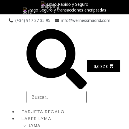
Envío Rápido y Seguro
Pago Seguro y transacciones encriptadas
(+34) 917 37 35 95
info@wellnessmadrid.com
0,00
€
0
TARJETA REGALO
LASER LYMA
LYMA