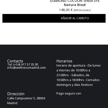
DIAMOND COCOON SHEER EYE
Natura Bissé
148,00
€
(IVA Incluido)
AÑADIR AL CARRITO
Contacto
Horarios
Tel: (+34) 917 37 35 95
Horario de apertura: -De lunes
info@wellnessmadrid.com
a Viernes de 10:00hrs a
21:00hrs. -Sábados, de
10:00hrs a 18:00hrs -Cerrados
domingos y días festivos
Dirección
Pago seguro con
Calle Campoamor 5, 28004
Madrid