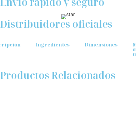
Envío rápido y seguro
Distribuidores oficiales
cripción
Ingredientes
Dimensiones
M
d
u
Productos Relacionados