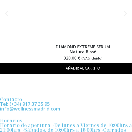
DIAMOND EXTREME SERUM
Natura Bissé
320,00
€
(IVA Incluido)
AÑADIR AL CARRITO
Contacto
Tel: (+34) 917 37 35 95
info@wellnessmadrid.com
Horarios
Horario de apertura: -De lunes a Viernes de 10:00hrs a
21:00hrs. -Sábados, de 10:00hrs a 18:00hrs -Cerrados