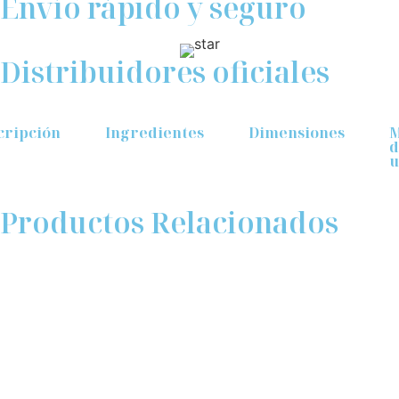
Envío rápido y seguro
Distribuidores oficiales
cripción
Ingredientes
Dimensiones
M
d
u
Productos Relacionados